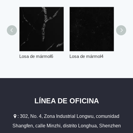
Losa de mármol6
Losa de mármol4
Losa 
LÍNEA DE OFICINA

: 302, No. 4, Zona Industrial Longwu, comunidad
Shangfen, calle Minzhi, distrito Longhua, Shenzhen